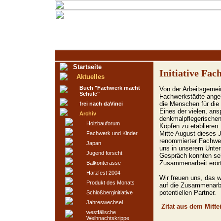
Startseite
Initiative Fa
Aktuelles
Buch "Fachwerk macht
Von der Arbeitsgemei
Schule"
Fachwerkstädte angehö
die Menschen für die 
frei nach daVinci
Eines der vielen, an
Archiv
denkmalpflegerischen
Holzbauforum
Köpfen zu etablieren.
Mitte August dieses J
Fachwerk und Kinder
renommierter Fachwerk
Japan
uns in unserem Unter
Jugend forscht
Gespräch konnten seh
Zusammenarbeit erört
Balkonterasse
Harzfest 2004
Wir freuen uns, das 
Produkt des Monats
auf die Zusammenarbe
potentiellen Partner.
Schloßberginitiative
Jahreswechsel
Zitat aus dem Mitte
westfälische
Weihnachtskrippe