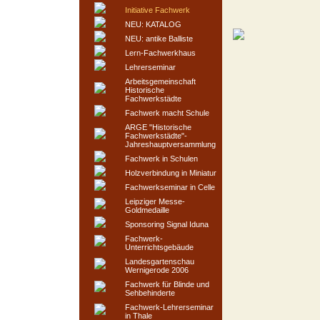
Initiative Fachwerk
NEU: KATALOG
NEU: antike Balliste
Lern-Fachwerkhaus
Lehrerseminar
Arbeitsgemeinschaft
Historische
Fachwerkstädte
Fachwerk macht Schule
ARGE "Historische
Fachwerkstädte"-
Jahreshauptversammlung
Fachwerk in Schulen
Holzverbindung in Miniatur
Fachwerkseminar in Celle
Leipziger Messe-
Goldmedaille
Sponsoring Signal Iduna
Fachwerk-
Unterrichtsgebäude
Landesgartenschau
Wernigerode 2006
Fachwerk für Blinde und
Sehbehinderte
Fachwerk-Lehrerseminar
in Thale