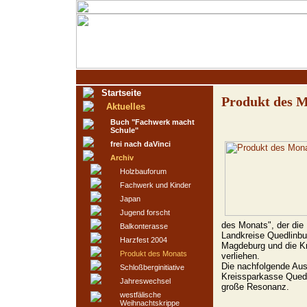
Startseite
Produkt des 
Aktuelles
Buch "Fachwerk macht
Schule"
frei nach daVinci
Archiv
Holzbauforum
Fachwerk und Kinder
Japan
Jugend forscht
des Monats", der die
Balkonterasse
Landkreise Quedlinbu
Harzfest 2004
Magdeburg und die K
Produkt des Monats
verliehen.
Die nachfolgende Aus
Schloßberginitiative
Kreissparkasse Qued
Jahreswechsel
große Resonanz.
westfälische
Weihnachtskrippe