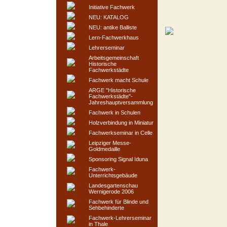
Initiative Fachwerk
NEU: KATALOG
NEU: antike Balliste
Lern-Fachwerkhaus
Lehrerseminar
Arbeitsgemeinschaft
Historische
Fachwerkstädte
Fachwerk macht Schule
ARGE "Historische
Fachwerkstädte"-
Jahreshauptversammlung
Fachwerk in Schulen
Holzverbindung in Miniatur
Fachwerkseminar in Celle
Leipziger Messe-
Goldmedaille
Sponsoring Signal Iduna
Fachwerk-
Unterrichtsgebäude
Landesgartenschau
Wernigerode 2006
Fachwerk für Blinde und
Sehbehinderte
Fachwerk-Lehrerseminar
in Thale