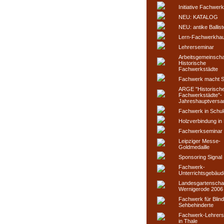
Initiative Fachwerk
NEU: KATALOG
NEU: antike Ballist
Lern-Fachwerkha
Lehrerseminar
Arbeitsgemeinscha
Historische
Fachwerkstädte
Fachwerk macht S
ARGE "Historisch
Fachwerkstädte"-
Jahreshauptvers
Fachwerk in Schul
Holzverbindung in 
Fachwerkseminar i
Leipziger Messe-
Goldmedaille
Sponsoring Signal
Fachwerk-
Unterrichtsgebäud
Landesgartenscha
Wernigerode 2006
Fachwerk für Blin
Sehbehinderte
Fachwerk-Lehrers
in Thale