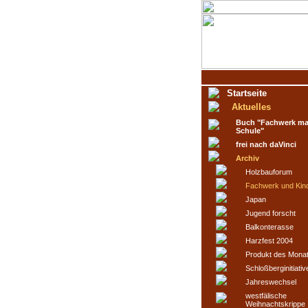
Startseite
Aktuelles
Buch "Fachwerk ma
Schule"
frei nach daVinci
Archiv
Holzbauforum
Fachwerk und Kin
Japan
Jugend forscht
Balkonterasse
Harzfest 2004
Produkt des Mona
Schloßberginitiativ
Jahreswechsel
westfälische
Weihnachtskrippe