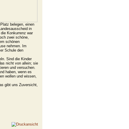
Platz belegen, einen
 Landesausscheid in
, die Konkurrenz war
 doch zwei schöne,
inem schönen
ause nehmen. Im
ser Schule den
ln. Sind die Kinder
s nicht von allein; sie
tieren und versuchen.
tand haben, wenn es
nen wollen und wissen,
as gibt uns Zuversicht,