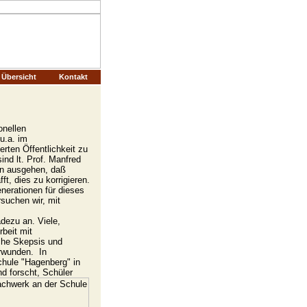
Übersicht
Kontakt
ionellen
u.a. im
rten Öffentlichkeit zu
nd lt. Prof. Manfred
on ausgehen, daß
t, dies zu korrigieren.
nerationen für dieses
suchen wir, mit
dezu an. Viele,
rbeit mit
che Skepsis und
erwunden.
In
chule "Hagenberg" in
d forscht, Schüler