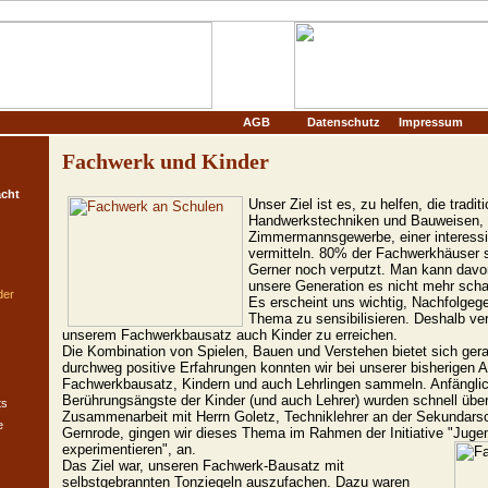
AGB
Datenschutz
Impressum
Fachwerk und Kinder
cht
Unser Ziel ist es, zu helfen, die tradit
Handwerkstechniken und Bauweisen, 
Zimmermannsgewerbe, einer interessie
vermitteln. 80% der Fachwerkhäuser si
Gerner noch verputzt. Man kann dav
unsere Generation es nicht mehr schaff
der
Es erscheint uns wichtig, Nachfolgege
Thema zu sensibilisieren. Deshalb ver
unserem Fachwerkbausatz auch Kinder zu erreichen.
Die Kombination von Spielen, Bauen und Verstehen bietet sich gera
durchweg positive Erfahrungen konnten wir bei unserer bisherigen A
Fachwerkbausatz, Kindern und auch Lehrlingen sammeln. Anfängli
Berührungsängste der Kinder (und auch Lehrer) wurden schnell üb
ts
Zusammenarbeit mit Herrn Goletz, Techniklehrer an der Sekundars
e
Gernrode, gingen wir dieses Thema im Rahmen der Initiative "Jugen
experimentieren", an.
Das Ziel war, unseren Fachwerk-Bausatz mit
selbstgebrannten Tonziegeln auszufachen. Dazu waren