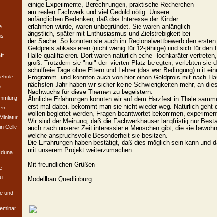
einige Experimente, Berechnungen, praktische Recherchen
am realen Fachwerk und viel Geduld nötig. Unsere
anfänglichen Bedenken, daß das Interesse der Kinder
erlahmen würde, waren unbegründet. Sie waren anfänglich
e
ängstlich, später mit Enthusiasmus und Zielstrebigkeit bei
us
der Sache. So konnten sie auch im Regionalwettbewerb den ersten 
Geldpreis abkassieren (nicht wenig für 12-jährige) und sich für den
Halle qualifizieren. Dort waren natürlich eche Hochkaräter vertreten
ft
groß. Trotzdem sie "nur" den vierten Platz belegten, verlebten sie
schulfreie Tage ohne Eltern und Lehrer (das war Bedingung) mit e
chule
Programm. und konnten auch von hier einen Geldpreis mit nach H
nächsten Jahr haben wir sicher keine Schwierigkeiten mehr, an die
e
Nachwuchs für diese Themen zu begeistern.
ammlung
Ähnliche Erfahrungen konnten wir auf dem Harzfest in Thale samme
erst mal dabei, bekommt man sie nicht wieder weg. Natürlich geht da
en
wollen begleitet werden, Fragen beantwortet bekommen, experimen
Miniatur
Wir sind der Meinung, daß die Fachwerkhäuser langfristig nur Bes
n Celle
auch nach unserer Zeit interessierte Menschen gibt, die sie bewoh
welche anspruchsvolle Besonderheit sie besitzen.
Die Erfahrungen haben bestätigt, daß dies möglich sein kann und d
mit unserem Projekt weiterzumachen.
 Iduna
Mit freundlichen Grüßen
e
u
Modellbau Quedlinburg
de und
eminar