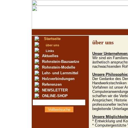
Startseite
über uns
über uns
Links
Unser Unternehmen
Aktuelles
Wir sind ein Familien
Rohnstein-Bausaetze
ästhetisch anspruchs
nachwachsenden Rohs
Rohnstein-Modelle
Lehr- und Lernmittel
Unsere Philosophie
Holzverbindungen
Der Gedanke des Denk
Handwerkstechniken u
Referenzen
Vorfahren ist unser A
NEWSLETTER
Computeranwendungen 
ONLINE-SHOP
schaffen wir die Ver
Ansprüchen; Historie 
professioneller techni
begleitende Unterlag
Volltextsuche
Unsere Möglichkeite
* Entwicklung und Ko
* Computergestützte 