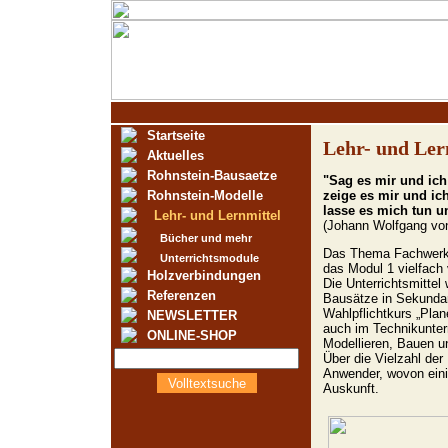
Startseite
Lehr- und Ler
Aktuelles
Rohnstein-Bausaetze
"Sag es mir und ich
Rohnstein-Modelle
zeige es mir und ich
lasse es mich tun u
Lehr- und Lernmittel
(Johann Wolfgang vo
Bücher und mehr
Das Thema Fachwerk e
Unterrichtsmodule
das Modul 1 vielfach 
Holzverbindungen
Die Unterrichtsmitte
Referenzen
Bausätze in Sekundar
Wahlpflichtkurs „Pla
NEWSLETTER
auch im Technikunterr
ONLINE-SHOP
Modellieren, Bauen u
Über die Vielzahl der
Anwender, wovon eini
Volltextsuche
Auskunft.