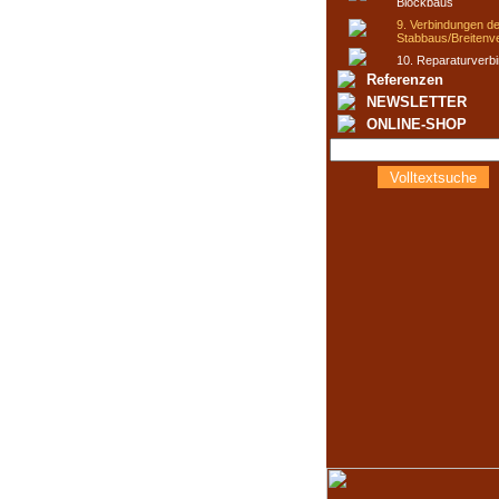
Blockbaus
9. Verbindungen d
Stabbaus/Breitenv
10. Reparaturverb
Referenzen
NEWSLETTER
ONLINE-SHOP
Volltextsuche