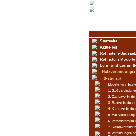
Startseite
Aktuelles
Rohnstein-Bausaet
Rohnstein-Modelle
Lehr- und Lernmitt
Holzverbindunge
Systematik
Modelle von Holzv
1. Stoßverbindung
2. Zapfenverbindu
3. Blattverbindung
4. Kammverbindun
5. Halsverbindung
6. Versatzverbind
7. Klauenverbindu
8. Verbindungen d