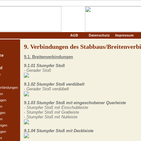
AGB
Datenschutz
Impressum
9. Verbindungen des Stabbaus/Breitenver
ze
9.1. Breitenverbindungen
9.1.01 Stumpfer Stoß
el
- Gerader Stoß
n
9.1.02 Stumpfer Stoß verdübelt
erbindungen
- Gerader Stoß verdübelt
en
ngen
9.1.03 Stumpfer Stoß mit eingeschobener Querleiste
en
- Stumpfer Stoß mit Einschubleiste
- Stumpfer Stoß mit Gratleiste
gen
- Stumpfer Stoß mit Nutleiste
en
ungen
9.1.04 Stumpfer Stoß mit Deckleiste
ngen
es